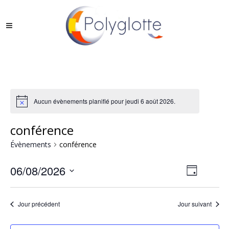
Aucun évènements planifié pour jeudi 6 août 2026.
conférence
Évènements
conférence
06/08/2026
Naviga
Jour
Sélectionnez
Navigati
par
une
de
Jour précédent
Jour suivant
consul
date.
vues