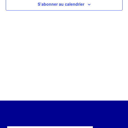
Évèneme
S’abonner au calendrier