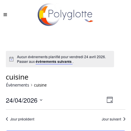
Aucun évènements planifié pour vendredi 24 avril 2026.
Passer aux
évènements suivants
.
cuisine
Évènements
cuisine
24/04/2026
Naviga
Jour
Sélectionnez
Navigati
par
une
de
Jour précédent
Jour suivant
consul
date.
vues