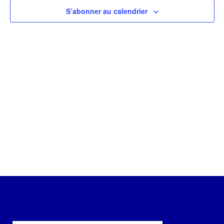
Évèneme
S’abonner au calendrier