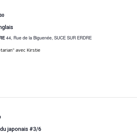
30
nglais
DRE
44, Rue de la Biguenée, SUCE SUR ERDRE
tarian" avec Kirstie
0
 du japonais #3/6