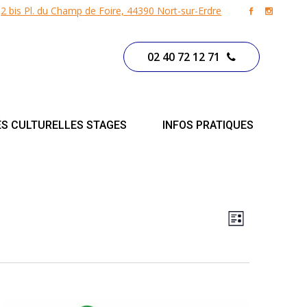
2 bis Pl. du Champ de Foire, 44390 Nort-sur-Erdre
02 40 72 12 71
ÉS CULTURELLES STAGES
INFOS PRATIQUES
Naviga
Liste
Navigation
par
de
vues
consul
Évènement