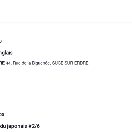
0
nglais
DRE
44, Rue de la Biguenée, SUCE SUR ERDRE
00
 du japonais #2/6