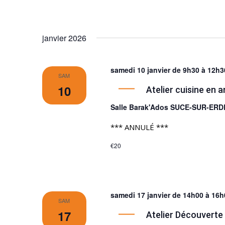
janvier 2026
samedi 10 janvier de 9h30
à
12h3
SAM
10
Atelier cuisine en a
Salle Barak'Ados SUCE-SUR-ER
*** ANNULÉ ***
€20
samedi 17 janvier de 14h00
à
16h
SAM
17
Atelier Découverte