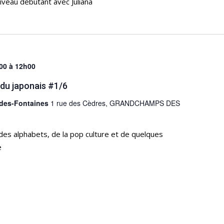
veau débutant avec Juliana
00
à
12h00
 du japonais #1/6
-des-Fontaines
1 rue des Cèdres, GRANDCHAMPS DES
des alphabets, de la pop culture et de quelques
e